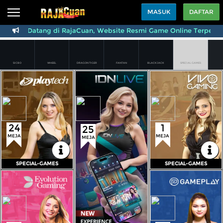
Beranda
MASUK
DAFTAR
Selamat Datang di RajaCuan, Website Resmi Game Online Terpercaya
Sports
BARU
PROMO
Live Casino
BARU
SICBO
WHEEL
DRAGON TIGER
FANTAN
BLACKJACK
SPECIAL GAMES
IDNPoker
BARU
Meja
Min
Max
Meja
Min
Max
Meja
Min
Max
Roulette
2Rb
20Jt
Baccarat
5Rb
30Jt
Baccarat
1Rb
5Jt
Sicbo
2Rb
2Jt
Roulette
1Rb
30Jt
Slots
Baccarat
1Rb
20Jt
PROMO
Dragon Tiger
1Rb
5Jt
Blackjack
10Rb
20Jt
Blackjack
250Rb
30Jt
Dragon Tiger
10Rb
1Jt
Roulette
1Rb
5Jt
Special Games
10Rb
30Jt
Special Games
1Rb
10Jt
IDNLIVE
BARU
Sicbo
1Rb
5Jt
24
1
25
Special Games
1Rb
5Jt
Stream N Spin
DAFTAR
MASUK
DAFTAR
MASUK
MEJA
MEJA
MEJA
KEMBALI
KEMBALI
Arcade
PROMO
SPECIAL-GAMES
SPECIAL-GAMES
SPECIAL-GAMES
SPECIAL-GAMES
Table Games
Meja
Min
Max
Meja
Min
Max
Roulette
1Rb
20Jt
Baccarat
5Rb
30Jt
Baccarat
2Rb
10Jt
Sicbo
500
250Rb
Sicbo
2Rb
10Jt
Lottery
Roulette
1Rb
300Rb
BARU
PROMO
Dragon Tiger
10Rb
10Jt
Dragon Tiger
5Rb
1,9Jt
Blackjack
10Rb
20Jt
Special Games
500
1,9Jt
Wheel
1Rb
10Jt
IDNRaffle